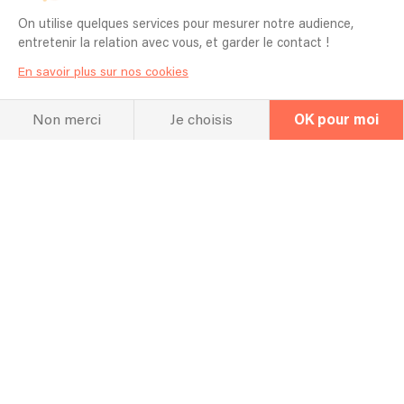
On utilise quelques services pour mesurer notre audience,
Autonome en matériel
entretenir la relation avec vous, et garder le contact !
En savoir plus sur nos cookies
Non merci
Je choisis
OK pour moi
La FAQ
Questions fréquentes
Pouvez-vous apprendre une chanson
spécifique pour mon événement ?