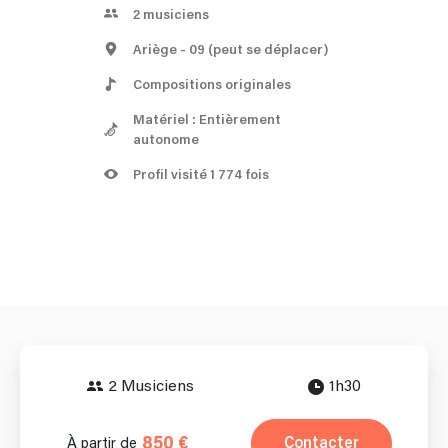
2
musiciens
Ariège
- 09
(peut se déplacer)
Compositions originales
Matériel : Entièrement
autonome
Profil visité 1 774 fois
2 Musiciens
1h30
850 €
Contacter
À partir de