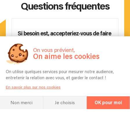
Questions fréquentes
Si besoin est, accepteriez-vous de faire
des heures supplémentaires ?
yes
On vous prévient,
On aime les cookies
Acceptez-vous de travailler en plein air
?
On utilise quelques services pour mesurer notre audience,
oui j'accepte
entretenir la relation avec vous, et garder le contact !
En savoir plus sur nos cookies
Avez vous besoin d’un repas ? d’un
hébergement ?
Non merci
Je choisis
OK pour moi
oui parfois
Avez-vous besoin de matériel
spécifique ou de conditions
particulières pour pouvoir travailler ?