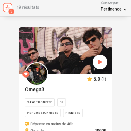
Classer par
19 résultats
Pertinence
3
(1)
5.0
Omega3
SAXOPHONISTE
DJ
PERCUSSIONNISTE
PIANISTE
Omega3
FLUTISTE
Réponse en moins de 48h
réunit
1060€
Gironde