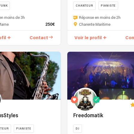
FUNK
CHANTEUR
PIANISTE
En
en moins de 3h
Réponse en moins de 2h
tant
250€
Marne
Charente Maritime
que
musicienne,
ofil
Contact
Voir le profil
Con
DJ
et
chanteuse,
je
possède
une
,
polyvalence
artistique
qui
me
permet
de
sStyles
Freedomatik
vous
offrir
NTEUR
PIANISTE
DJ
une