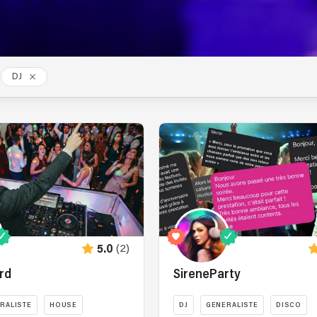
DJ
(2)
5.0
rd
SireneParty
RALISTE
HOUSE
DJ
GENERALISTE
DISCO