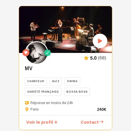
est
aussi
et
surtout
fille
de
chef
de
choeur
(68)
5.0
et
pianiste,
MV
Repérée
à
CHANTEUR
JAZZ
SWING
12
ans
VARIÉTÉ FRANÇAISE
BOSSA NOVA
par
MV
Réponse en moins de 24h
son
vous
240€
Paris
professeur
convie
de
à
Voir le profil
Contact
musique
une
puis