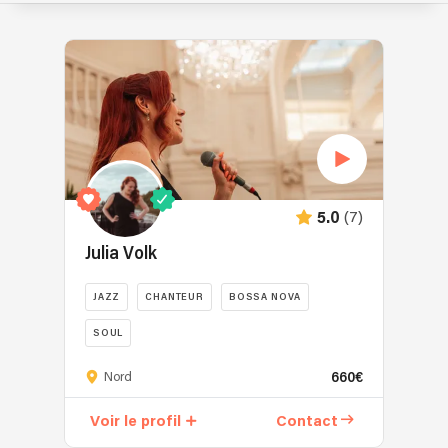
(7)
5.0
Julia Volk
JAZZ
CHANTEUR
BOSSA NOVA
SOUL
Juriste
660€
Nord
de
formation,
Voir le profil
Contact
Julia