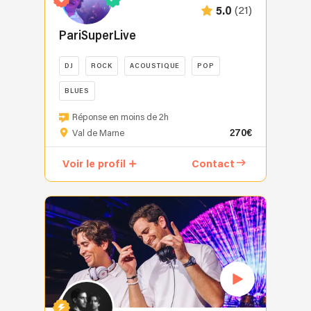
est
(21)
5.0
simple
:
PariSuperLive
faire
de
DJ
ROCK
ACOUSTIQUE
POP
votre
BLUES
soirée
un
Découvrez
Réponse en moins de 2h
moment
PARISUPERLIVE,
270€
Val de Marne
inoubliable
un
en
collectif
Voir le profil
Contact
vous
d’artistes
faisant
professionnels
danser
passionnés
jusqu'au
réunissant
bout
DJ,
de
musiciens
la
et
nuit.
chanteurs
Avec
pour
moi,
créer