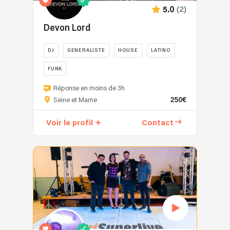
(2)
5.0
Devon Lord
DJ
GENERALISTE
HOUSE
LATINO
FUNK
DJ
Réponse en moins de 3h
spécialisé
250€
Seine et Marne
dans
les
Voir le profil
Contact
mariages
et
les
événements
privés
ou
d'entreprises,
mon
but