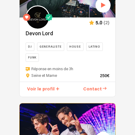
(2)
5.0
Devon Lord
DJ
GENERALISTE
HOUSE
LATINO
FUNK
DJ
Réponse en moins de 3h
spécialisé
250€
Seine et Marne
dans
les
Voir le profil
Contact
mariages
et
les
événements
privés
ou
d'entreprises,