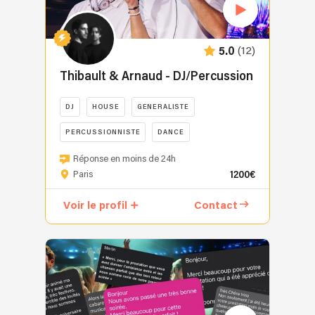
mon
but
est
(12)
5.0
simple
:
Thibault & Arnaud - DJ/Percussion
faire
de
DJ
HOUSE
GENERALISTE
votre
PERCUSSIONNISTE
DANCE
soirée
un
Pourquoi
Réponse en moins de 24h
moment
nous
1200€
Paris
inoubliable
choisir
en
?
Voir le profil
Contact
vous
Choisir
faisant
le
danser
bon
jusqu'au
DJ
bout
pour
de
un
la
mariage