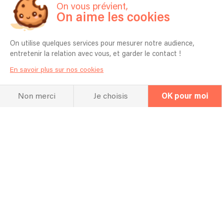
On vous prévient,
La FAQ
On aime les cookies
Questions fréquentes
On utilise quelques services pour mesurer notre audience,
entretenir la relation avec vous, et garder le contact !
Pour quel type d’événement jouez vous
En savoir plus sur nos cookies
en général ? Mariage, Entreprise,
Anniversaire etc ?
Non merci
Je choisis
OK pour moi
En général je chante en plein air ou dans les
EHPAD mais je peux chanter à d'autres endroits
sans problème
Combien de temps vous faut-il pour
l'installation ?
J'ai besoin de moins de 30 minutes pour m'installer
car mon matériel est simple et efficace.
Quel espace vous faut-il pour réaliser
votre prestation ?