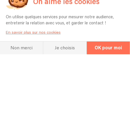
On aime les cookies
spécifique pour mon événement ?
Oui je peux apprendre votre chanson préférée en
On utilise quelques services pour mesurer notre audience,
amont et également improviser en live dans la
entretenir la relation avec vous, et garder le contact !
plupart des styles musicaux.
En savoir plus sur nos cookies
Acceptez-vous de travailler en plein air
?
Non merci
Je choisis
OK pour moi
Oui absolument.
Avez vous besoin d’un repas ? d’un
hébergement ?
Oui, si le trajet aller-retour n'est pas réalisable
dans la journée, l'hébergement sur place sera
nécessaire.
Si besoin est, accepteriez-vous de faire
des heures supplémentaires ?
Oui