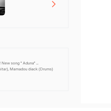
 New song " Aduna" ...
uitar), Mamadou diack (Drums)