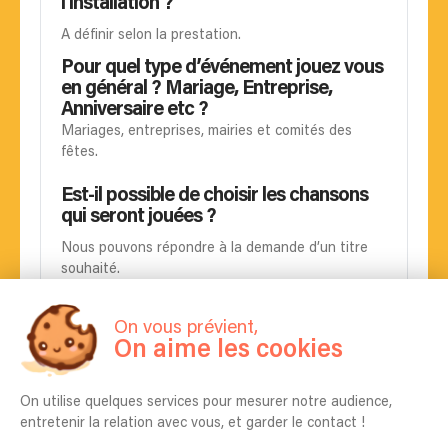
l'installation ?
A définir selon la prestation.
Pour quel type d’événement jouez vous
en général ? Mariage, Entreprise,
Anniversaire etc ?
Mariages, entreprises, mairies et comités des
fêtes.
Est-il possible de choisir les chansons
qui seront jouées ?
Nous pouvons répondre à la demande d’un titre
souhaité.
Pouvez-vous apprendre une chanson
On vous prévient,
spécifique pour mon événement ?
On aime les cookies
Oui
On utilise quelques services pour mesurer notre audience,
La chanteuse (ou chanteur) présente
entretenir la relation avec vous, et garder le contact !
dans les vidéos sera-t-elle la même ?