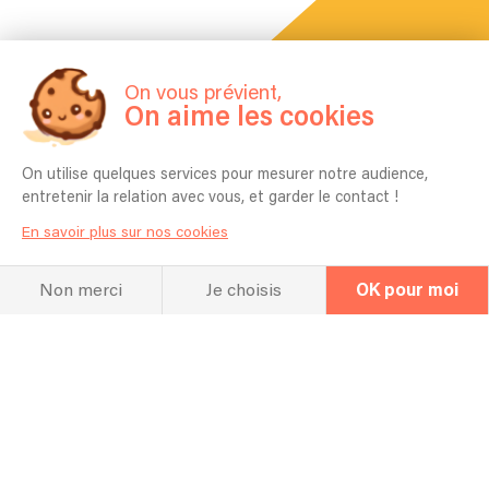
La FAQ
On vous prévient,
On aime les cookies
Questions fréquentes
On utilise quelques services pour mesurer notre audience,
entretenir la relation avec vous, et garder le contact !
Pour quel type d’événement jouez vous
En savoir plus sur nos cookies
en général ? Mariage, Entreprise,
Anniversaire etc ?
Non merci
Je choisis
OK pour moi
Soirées privées, restaurants, cocktail, animations
de rue....
Combien de temps vous faut-il pour
l'installation ?
45 minutes à une heure maximum selon la formule
choisie (baladin ou power)