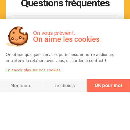
Questions fréquentes
Pouvez-vous apprendre une chanson
On vous prévient,
spécifique pour mon événement ?
On aime les cookies
Non
On utilise quelques services pour mesurer notre audience,
Est-il possible de choisir les chansons
entretenir la relation avec vous, et garder le contact !
qui seront jouées ?
En savoir plus sur nos cookies
Non
Non merci
Je choisis
OK pour moi
Combien de temps vous faut-il pour
l'installation ?
1 heure
Pour quel type d’événement jouez vous
en général ? Mariage, Entreprise,
Anniversaire etc ?
Festival, bar, camping, concert privé