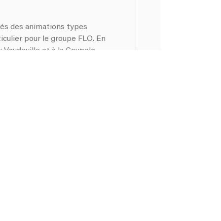
ués des animations types
rticulier pour le groupe FLO. En
 Vaudeville et à la Coupole.
lo américaine, pop française...
e, Alain a la particularité de
'ambiance. Il appelle ça le
 l'occasion de partager la scène
retté Alain Bashung...