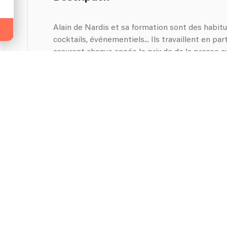
Alain de Nardis et sa formation sont des habit
cocktails, événementiels... Ils travaillent en pa
assurant chaque année le prix de de la presse au
Blues, jazz, rythm and blues, rock, soûl, pop ang
Grâce à ses qualités musicales et à son expérienc
maîtriser parfaitement le son et de s'adapter à l
"swing à l'étouffer". Durant son parcours il a eu
avec des gens prestigieux : Christophe et le reg