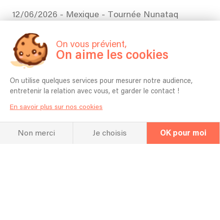
12/06/2026 - Mexique - Tournée Nunataq
27/05/2026 - Son de la Terre Paris - Adrian Chaillou Quartet
On vous prévient,
On aime les cookies
01/03/2026 - Mexico - Tournée Tulum
On utilise quelques services pour mesurer notre audience,
entretenir la relation avec vous, et garder le contact !
En savoir plus sur nos cookies
Non merci
Je choisis
OK pour moi