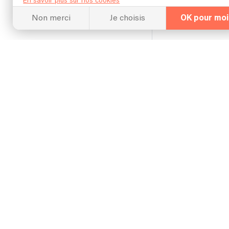
En savoir plus sur nos cookies
Non merci
Je choisis
OK pour moi
5 mu
Autonome en m