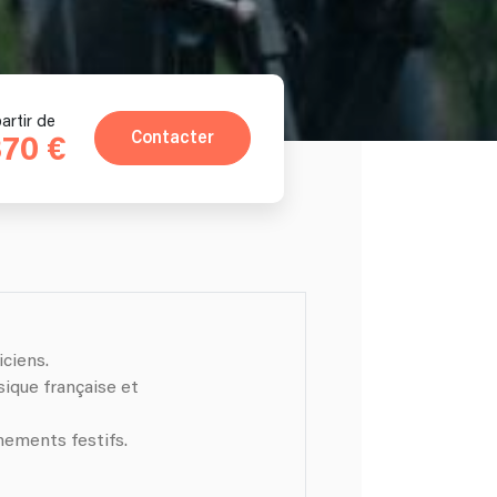
artir de
Contacter
370 €
ciens.
ique française et
nements festifs.