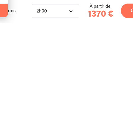
À partir de
siciens
2h00
1370 €
atériel pour moins de 150 personnes.