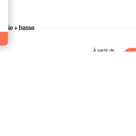
terie + basse
À partir de
musiciens
1h00
870 €
matériel