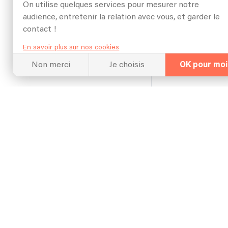
On utilise quelques services pour mesurer notre
audience, entretenir la relation avec vous, et garder le
contact !
Chant + bat
En savoir plus sur nos cookies
Non merci
Je choisis
OK pour moi
3 
Autonome en 