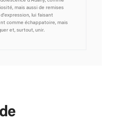
L’adolescence d'Adahy, comme
iosité, mais aussi de remises
d'expression, lui faisant
ment comme échappatoire, mais
er et, surtout, unir.
 de