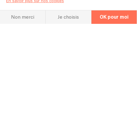
En savoir plus sur nos cookies
Guitare, violon, micros
Non merci
Je choisis
OK pour moi
Linkaband
Chanteur
Acoustic Revolt