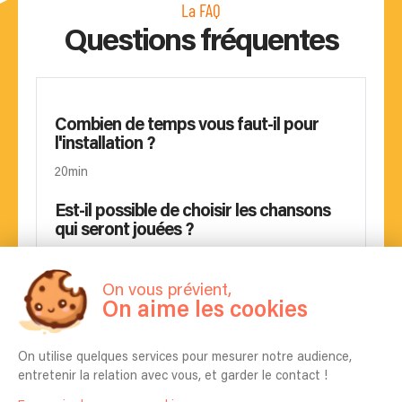
La FAQ
Questions fréquentes
Combien de temps vous faut-il pour
l'installation ?
20min
Est-il possible de choisir les chansons
qui seront jouées ?
Bien-sûr.
On vous prévient,
Pouvez-vous apprendre une chanson
On aime les cookies
spécifique pour mon événement ?
Oui 👍🏻
On utilise quelques services pour mesurer notre audience,
entretenir la relation avec vous, et garder le contact !
Quels instruments auront les artistes ?