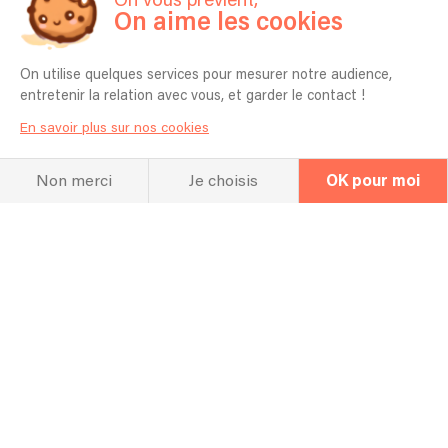
On vous prévient,
1h30
On aime les cookies
Quel espace vous faut-il pour réaliser
votre prestation ?
On utilise quelques services pour mesurer notre audience,
entretenir la relation avec vous, et garder le contact !
20m2
En savoir plus sur nos cookies
Est-il possible de choisir les chansons
qui seront jouées ?
Non merci
Je choisis
OK pour moi
Non
Pouvez-vous apprendre une chanson
spécifique pour mon événement ?
Oui c'est possible si anticipé
La chanteuse (ou chanteur) présente
dans les vidéos sera-t-elle la même ?
Oui
Pouvez-vous ajouter un ou une