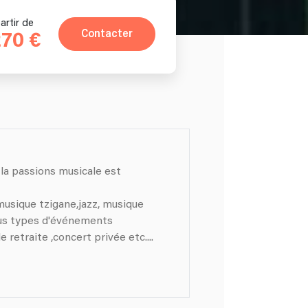
artir de
Contacter
270 €
la passions musicale est
musique tzigane,jazz, musique
 retraite ,concert privée etc....