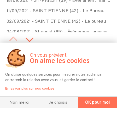
18/09/2021 - ST-PRIEST (69) - Évènement mariage
11/09/2021 - SAINT ETIENNE (42) - Le Bureau
02/09/2021 - SAINT ETIENNE (42) - Le bureau
04/08/2021 - St priest (69) - Évènement anniversaire
29/07/2021 - BRIGNAIS (69) - Évènement anniversaire
29/07/2021 - LYON (69) - Ehpad(s) en Jazz(s) / Jazz(s)ra l’EHPAD Constant
On vous prévient,
On aime les cookies
28/07/2021 - LA CLUSAZ (74) - Guinguette
23/07/2021 - SAINT-PRIEST (69) - Bel-air d’été, Espace Cocteau
On utilise quelques services pour mesurer notre audience,
entretenir la relation avec vous, et garder le contact !
22/07/2021 - LYON (69) - Ehpad(s) en Jazz(s) / Jazz(s)ra l’EHPAD Constant
En savoir plus sur nos cookies
21/07/2021 - AVIGNON (84) - Festival Maison Du Vin Avignon
Non merci
Je choisis
OK pour moi
14/07/2021 - PIERRELATTE (26) - Évènement mariage
11/07/2021 - LYON (69) - Évènement anniversaire