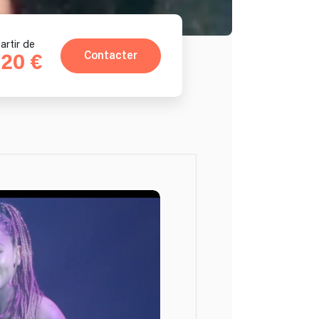
artir de
Contacter
020 €