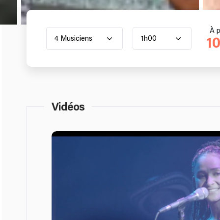
À p
4 Musiciens
1h00
1
Vidéos