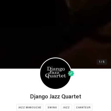
1 / 5
Django Jazz Quartet
JAZZ MANOUCHE
SWING
JAZZ
CHANTEUR