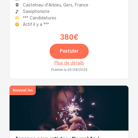
Castelnau-d'Arbieu, Gers, France
Saxophoniste
***
Candidatures
Actif il y a
***
380€
Postuler
Plus de détails
Publiée le 05/08/2026
Nouvel An