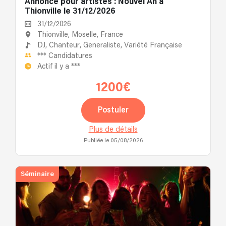
Annonce pour artistes : Nouvel An à
Thionville le 31/12/2026
31/12/2026
Thionville, Moselle, France
DJ,
Chanteur,
Generaliste,
Variété Française
***
Candidatures
Actif il y a
***
1200€
Postuler
Plus de détails
Publiée le 05/08/2026
Séminaire